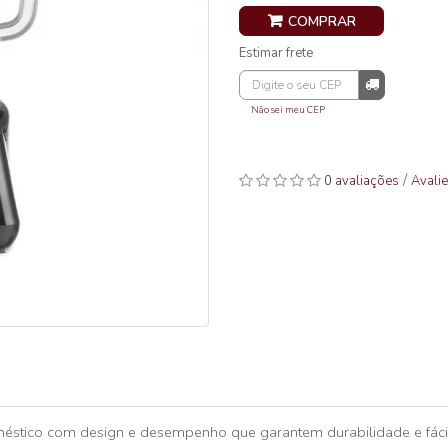
COMPRAR
Estimar frete
Não sei meu CEP
/
0 avaliações
Avalie
méstico com design e desempenho que garantem durabilidade e fácil