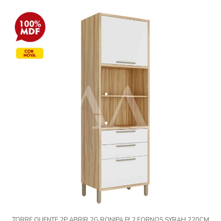
TORRE QUENTE 2P ABRIR 2G RONIPA P/ 2 FORNOS SYRAH 220CM