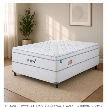
CJ BASE BOX/COLCHAO MOLAS ENSACADAS 138X188X64 SONOS