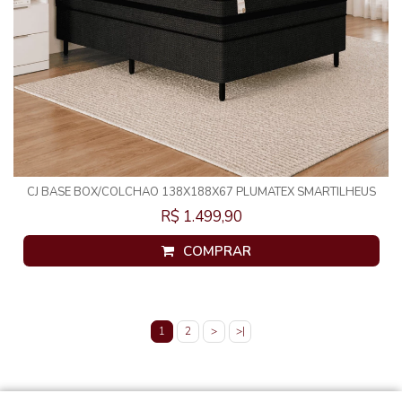
CJ BASE BOX/COLCHAO 138X188X67 PLUMATEX SMARTILHEUS
BLACK MOLAS ENSACADAS
R$ 1.499,90
COMPRAR
1
2
>
>|