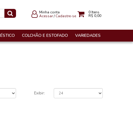
Minha conta
0
Itens
R$ 0,00
Acessar
/
Cadastre-se
ÉSTICO
COLCHÃO E ESTOFADO
VARIEDADES
Exibir: