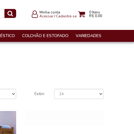
Minha conta
0
Itens
R$ 0,00
Acessar
/
Cadastre-se
ÉSTICO
COLCHÃO E ESTOFADO
VARIEDADES
Exibir: