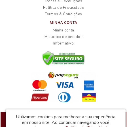
Trocas e Devoluções
Política de Privacidade
Termos & Condições
MINHA CONTA
Minha conta
Histórico de pedidos
Informativo
Utilizamos cookies para melhorar a sua experiência
Atacadão dos Móveis © 2026
em nosso site.
Ao continuar navegando você
Desenvolvido por
88digital