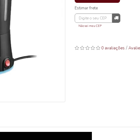
O
Estimar frete
Não sei meu CEP
/
0 avaliações
Avalie