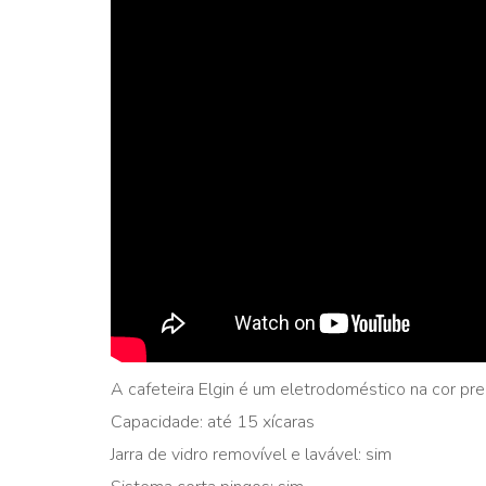
A cafeteira Elgin é um eletrodoméstico na cor p
Capacidade: até 15 xícaras
Jarra de vidro removível e lavável: sim