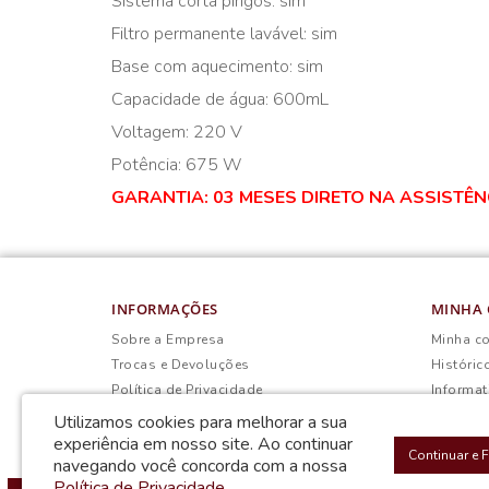
Sistema corta pingos: sim
Filtro permanente lavável: sim
Base com aquecimento: sim
Capacidade de água: 600mL
Voltagem: 220 V
Potência: 675 W
GARANTIA: 03 MESES DIRETO NA ASSISTÊ
INFORMAÇÕES
MINHA 
Sobre a Empresa
Minha c
Trocas e Devoluções
Históric
Política de Privacidade
Informat
Termos & Condições
Utilizamos cookies para melhorar a sua
experiência em nosso site.
Ao continuar
Continuar e 
navegando você concorda com a nossa
Política de Privacidade
.