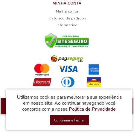
MINHA CONTA
Minha conta
Histórico de pedidos
Informativo
Utilizamos cookies para melhorar a sua experiência
em nosso site.
Ao continuar navegando você
Atacadão dos Móveis © 2026
concorda com a nossa
Política de Privacidade
.
Desenvolvido por
88digital
Continuar e Fechar